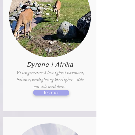
Dyrene i Afrika
Vi lengter etter å leve igjen i harmoni,
balanse, verdighet og kjærlighet – side
om side med dere...
les mer