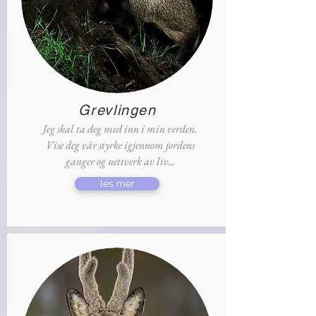
Grevlingen
Jeg skal ta deg med inn i min verden.
Vise deg vår styrke igjennom jordens
ganger og nettverk av liv...
les mer