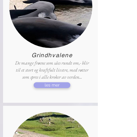
Grindhvalene
De mange frøene som såes rundt om,- blir
til et stort og kraftfult livstre, med røtter
som spres i alle kroker av verden...
les mer