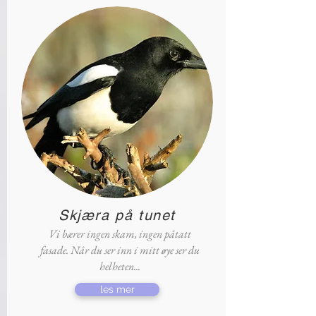
Skjæra på tunet
Vi bærer ingen skam, ingen påtatt
fasade. Når du ser inn i mitt øye ser du
helheten...
les mer