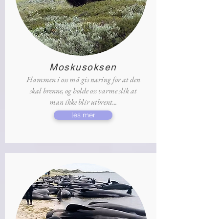
Moskusoksen
Flammen i oss må gis næring for at den
skal brenne, og holde oss varme slik at
man ikke blir utbrent...
les mer