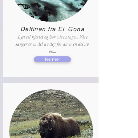
Delfinen fra El. Gona
Lytt til hjertet og hør våre sanger. Våre
sanger er en del av deg for du er en del av
oss...
les mer