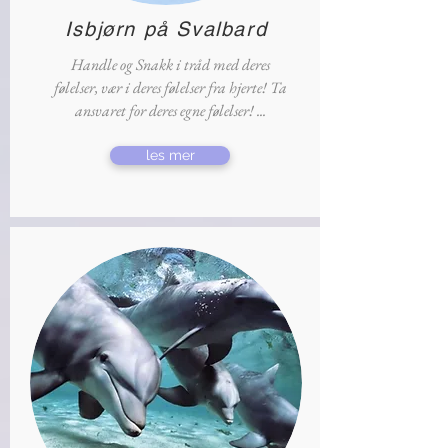
Isbjørn på Svalbard
Handle og Snakk i tråd med deres
følelser, vær i deres følelser fra hjerte! Ta
ansvaret for deres egne følelser! ...
les mer