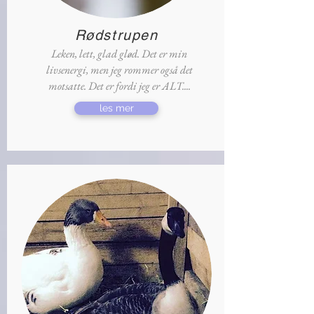
Rødstrupen
Leken, lett, glad glød. Det er min
livsenergi, men jeg rommer også det
motsatte. Det er fordi jeg er ALT....
les mer