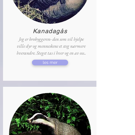
Kanadagås
Jeg er brobyggeren- den som vil hjelpe
ville dyr og menneskene et steg nærmere
hverandre. Steget tas i hver og en av oss..
les mer