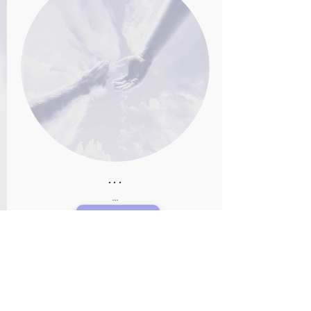
...
...
-