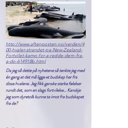
http://www.aftenposten.no/verden/4
00-hvaler-strandet-pa-New-Zealand-
Fortvilet-kamp-for-a-redde-dem-fra-
a-do-614918b.html
Da jeg så dette på nyhetene så tenkte jeg med
én gang at det må ligge et budskap her fra
disse hvalene. Jeg fikk ganske sterke følelser
rundt det, som en slags fortvilelse… Kanskje
jeg som dyretolk kunne ta imot fra budskapet
fra de?