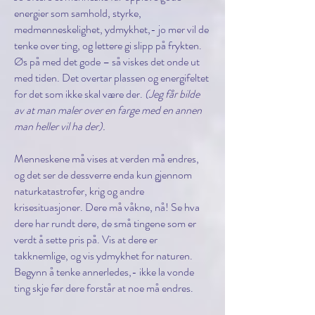
energier som samhold, styrke,
medmenneskelighet, ydmykhet,- jo mer vil de
tenke over ting, og lettere gi slipp på frykten.
Øs på med det gode – så viskes det onde ut
med tiden. Det overtar plassen og energifeltet
for det som ikke skal være der.
(Jeg får bilde
av at man maler over en farge med en annen
man heller vil ha der).
Menneskene må vises at verden må endres,
og det ser de dessverre enda kun gjennom
naturkatastrofer, krig og andre
krisesituasjoner. Dere må våkne, nå! Se hva
dere har rundt dere, de små tingene som er
verdt å sette pris på. Vis at dere er
takknemlige, og vis ydmykhet for naturen.
Begynn å tenke annerledes,- ikke la vonde
ting skje før dere forstår at noe må endres.