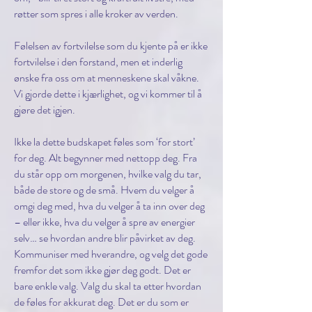
røtter som spres i alle kroker av verden.
Følelsen av fortvilelse som du kjente på er ikke
fortvilelse i den forstand, men et inderlig
ønske fra oss om at menneskene skal våkne.
Vi gjorde dette i kjærlighet, og vi kommer til å
gjøre det igjen.
Ikke la dette budskapet føles som ‘for stort’
for deg. Alt begynner med nettopp deg. Fra
du står opp om morgenen, hvilke valg du tar,
både de store og de små. Hvem du velger å
omgi deg med, hva du velger å ta inn over deg
– eller ikke, hva du velger å spre av energier
selv… se hvordan andre blir påvirket av deg.
Kommuniser med hverandre, og velg det gode
fremfor det som ikke gjør deg godt. Det er
bare enkle valg. Valg du skal ta etter hvordan
de føles for akkurat deg. Det er du som er