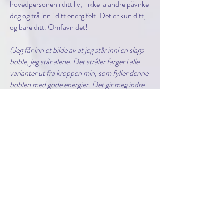
hovedpersonen i ditt liv,- ikke la andre påvirke
deg og trå inn i ditt energifelt. Det er kun ditt,
og bare ditt. Omfavn det!
(Jeg får inn et bilde av at jeg står inni en slags
boble, jeg står alene. Det stråler farger i alle
varianter ut fra kroppen min, som fyller denne
boblen med gode energier. Det gir meg indre
ro.... Utenpå boblen så vokser det blader, hele
tiden kommer det nye. Når jeg går bortover
veien så faller det blader av etter hvert. Som
om jeg legger fra meg små spor av de gode
energiene jeg har i mitt eget energifelt. Disse
bladene blir liggende for andre mennesker å
tråkke på. På denne måten spres energiene til
andre, uten at jeg bevisst påvirker de, eller
trenger meg på deres energifelt. Jeg opplever
det som vakkert, og som en betingelsesløs
måte å spre det gode på.