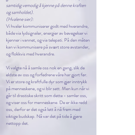
samtidig vemodig å kjenne på denne kraften
og samholdet).
(Hvalene sier):
Vi hvaler kommuniserer godt med hverandre,
både via lydsignaler, energier av bevegelser vi
kjenner i vannet, og via telepati. På den måten
kan vi kommunisere på svært store avstander,
og flokkvis med hverandre.
Vi valgte nå å samle oss nok en gang, slik de
eldste av oss og forfedrene våre har gjort før.
Vi er store og kraftfulle dyr som gjør inntrykk
på menneskene, og vi blir sett. Men kun når vi
går til drastiske skritt som dette - samler oss,
og viser oss for menneskene. De er ikke redd
oss, derfor er det også lett å nå frem med
viktige budskap. Nå var det på tide å gjøre
nettopp det.