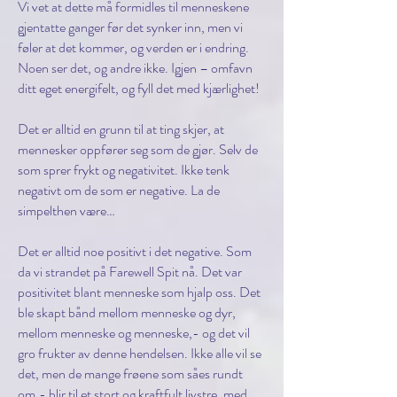
Vi vet at dette må formidles til menneskene
gjentatte ganger før det synker inn, men vi
føler at det kommer, og verden er i endring.
Noen ser det, og andre ikke. Igjen – omfavn
ditt eget energifelt, og fyll det med kjærlighet!
Det er alltid en grunn til at ting skjer, at
mennesker oppfører seg som de gjør. Selv de
som sprer frykt og negativitet. Ikke tenk
negativt om de som er negative. La de
simpelthen være…
Det er alltid noe positivt i det negative. Som
da vi strandet på Farewell Spit nå. Det var
positivitet blant menneske som hjalp oss. Det
ble skapt bånd mellom menneske og dyr,
mellom menneske og menneske,- og det vil
gro frukter av denne hendelsen. Ikke alle vil se
det, men de mange frøene som såes rundt
om,- blir til et stort og kraftfult livstre, med