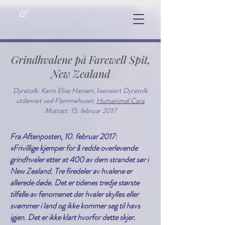
&
Grindhvalene på Farewell Spit,
New Zealand
Dyretolk: Karin Elise Hansen, lisensiert Dyretolk
utdannet ved Flammehuset.
Humanimal Care
Mottatt: 15. februar 2017
Fra Aftenposten, 10. februar 2017:
«Frivillige kjemper for å redde overlevende
grindhvaler etter at 400 av dem strandet sør i
New Zealand. Tre firedeler av hvalene er
allerede døde. Det er tidenes tredje største
tilfelle av fenomenet der hvaler skylles eller
svømmer i land og ikke kommer seg til havs
igjen. Det er ikke klart hvorfor dette skjer.