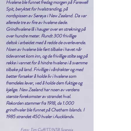
Hvalene ble funnet fredag morgen på Farewell
Spit, beryktet for hvalstranding, på
nordspissen av Sørøya i New Zealand. Da var
allerede tre av fire av hvalene døde.
Grindhvalene lå i hauger over en strekning på
over hundre meter. Rundt 300 frivillige
deltok i arbeidet med å redde de overlevende.
Noen av hvalene ble ført tilbake i havet når
tidevannet kom inn, og de frivillige stilte seg på
rekke i vannet for å hindre hvalene i å svømme
tilbake på land. Frivillige i vårdrakter og med
bøtter forsøker å holde liv i hvalene som
fremdeles lever, ved å holde dem fuktige og
kjølige. New Zealand har noen av verdens
største forekomster av strandet hval.
Rekorden stammer fra 1918, da 1.000
grindhvaler ble funnet på Chatham Islands. I
1985 strandet 450 hvaler i Auckland».
Foto: Tim Cuff/TT/NTB Scanpix