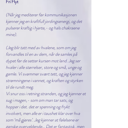
Fri Flyt
(Når jeg mediterer før kommunikasjonen
kjenner jeg en kraftfull jordingsenergi, og det
pulserer kraftig i hjerte,- og hals chakraene
mine).
(Jeg blir tatt med av hvalene, som om jeg
forvandles til en av dem, når de samles på
dypet før de setter kursen mot land. Jeg ser
hvaler i alle størrelser, store og små, unge og
gamle. Vi svømmer svært tett, og jeg kjenner
strømningene i vannet, og kraften og styrken
til de rundt meg.
Vi snur oss i retning stranden, og jeg kjenner et
sug i magen,- som om man tar sats, og
hopper i det. det er spenning og frykt
involvert, men alle er i taushet klar over hva
som ‘må gjøres’. Jeg kjenner at følelsene er
ganske overveldende… Det er fantastisk, men