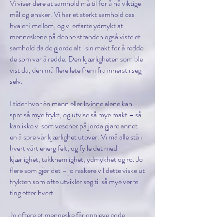
Vi viser dere at samhold må til for å nå viktige
mål og ønsker. Vi har et sterkt samhold oss
hvaler i mellom, og vi erfarte ydmykt at
menneskene på denne stranden også viste et
samhold da de gjorde alt i sin makt for å redde
de som var å redde. Den kjærligheten som ble
vist da, den må flere lete frem fra innerst i seg
selv.
I tider hvor én mann eller kvinne alene kan
spre så mye frykt, og utvise så mye makt – så
kan ikke vi som vesener på jorda gjøre annet
en å spre vår kjærlighet utover. Vi må alle stå i
hvert vårt energifelt, og fylle det med
kjærlighet, takknemlighet, ydmykhet og ro. Jo
flere som gjør det – jo raskere vil dette viske ut
frykten som ofte utvikler seg til så mye verre
ting etter hvert.
Jo oftere et menneske får oppleve gode