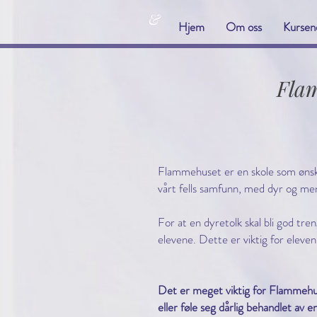
&
Hjem
Om oss
Kursen
Flam
Flammehuset er en skole som ønske
vårt fells samfunn, med dyr og me
For at en dyretolk skal bli god tre
elevene. Dette er viktig for eleve
Det er meget viktig for Flammehuse
eller føle seg dårlig behandlet av e