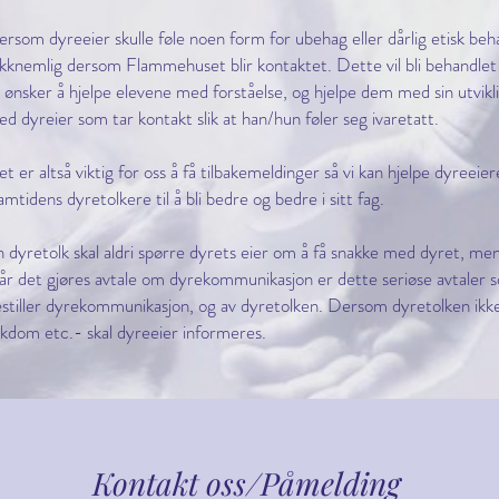
rsom dyreeier skulle føle noen form for ubehag eller dårlig etisk beha
kknemlig dersom Flammehuset blir kontaktet. Dette vil bli behandl
 ønsker å hjelpe elevene med forståelse, og hjelpe dem med sin utvik
d dyreier som tar kontakt slik at han/hun føler seg ivaretatt.
t er altså viktig for oss å få tilbakemeldinger så vi kan hjelpe dyreeie
amtidens dyretolkere til å bli bedre og bedre i sitt fag.
 dyretolk skal aldri spørre dyrets eier om å få snakke med dyret, men 
r det gjøres avtale om dyrekommunikasjon er dette seriøse avtaler 
stiller dyrekommunikasjon, og av dyretolken. Dersom dyretolken ikke k
kdom etc.- skal dyreeier informeres.
Kontakt oss
/Påmelding