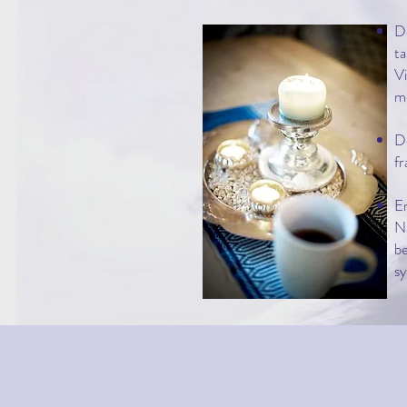
De
ta
Vi
me
De
fr
En
Nå
be
sy