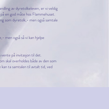
ndling av dyretolkeleven, er vi veldig
et på en god måte hos Flammehuset.
ling som dyretolk,- men også samtale
re,- men også så vi kan hjelpe
vente på invitasjon til det.
som skal overholdes både av den som
an ta samtalen til avtalt tid, ved