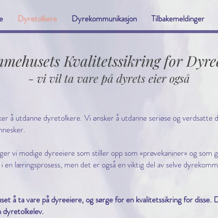
e
Dyretolkere
Dyrekommunikasjon
Tilbakemeldinger
mehusets Kvalitetssikring for Dyre
- vi vil ta vare på dyrets eier også
r å utdanne dyretolkere. Vi ønsker å utdanne seriøse og verdsatte d
nnesker.
nger vi modige dyreeiere som stiller opp som «prøvekaniner» og som gi
n i en læringsprosess, men det er også en viktig del av selve dyrekom
t å ta vare på dyreeiere, og sørge for en kvalitetssikring for disse. 
n dyretolkelev.