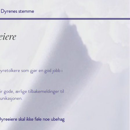
Dyrenes stemme
eiere
yretolkere som gjør en god jobb i
r gode, ærlige tilbakemeldinger til
munikasjonen.
Dyreeiere skal ikke føle noe ubehag