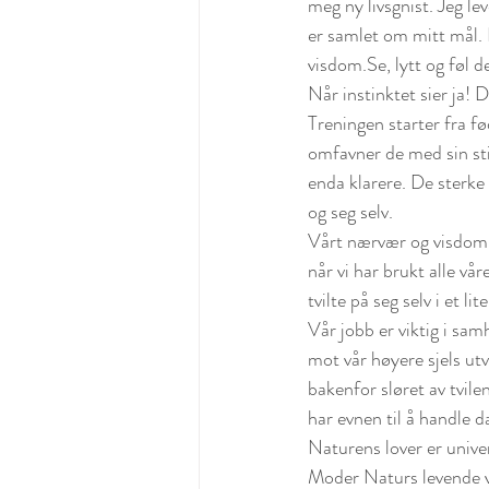
meg ny livsgnist. Jeg lev
er samlet om mitt mål. D
visdom.Se, lytt og føl d
Når instinktet sier ja! D
Treningen starter fra fø
omfavner de med sin stil
enda klarere. De sterke 
og seg selv.
Vårt nærvær og visdom v
når vi har brukt alle vår
tvilte på seg selv i et lit
Vår jobb er viktig i samh
mot vår høyere sjels utvi
bakenfor sløret av tvile
har evnen til å handle d
Naturens lover er univer
Moder Naturs levende ve