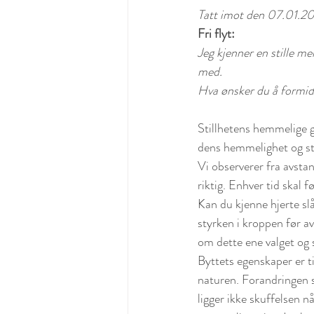
Tatt imot den 07.01.20
Fri flyt: 
Jeg kjenner en stille me
med.
Hva ønsker du å formidl
Stillhetens hemmelige gan
dens hemmelighet og sto
Vi observerer fra avstand
riktig. Enhver tid skal f
Kan du kjenne hjerte slå
styrken i kroppen før av
om dette ene valget og 
Byttets egenskaper er ti
naturen. Forandringen sk
ligger ikke skuffelsen n