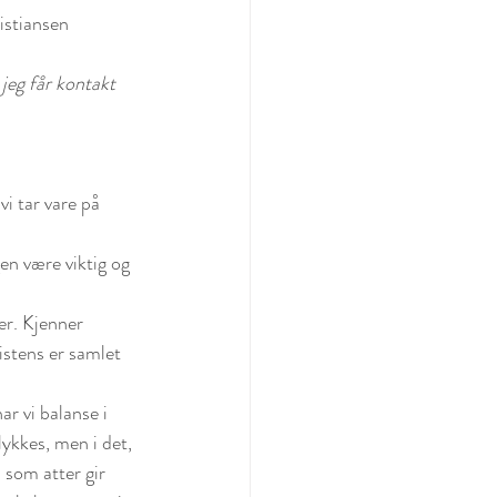
istiansen
 jeg får kontakt 
vi tar vare på 
gen være viktig og 
er. Kjenner 
istens er samlet 
r vi balanse i 
lykkes, men i det, 
 som atter gir 