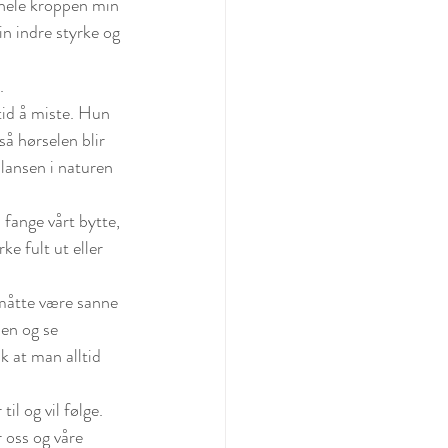
r hele kroppen min 
in indre styrke og 
.
tid å miste. Hun 
å hørselen blir 
alansen i naturen 
fange vårt bytte, 
ke fult ut eller 
d måtte være sanne 
jen og se 
k at man alltid 
l og vil følge. 
 oss og våre 