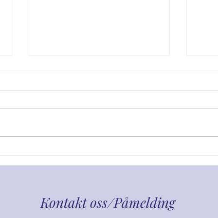
Delfinen
Grev
Kontakt oss
/Påmelding