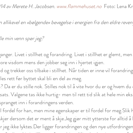
14 av Merete H. Jacobsen. 
www.flammehuset.no
  Foto: Lena Kr
n allikevel en «bølgende» bevegelse i energien fra den eldre reven
e min venn spør jeg? 
ger. Livet i stillhet og forandring. Livet i stillhet er glemt, men 
re visdom mens den jobber seg inn i hjertet igjen.
 og trekker oss tilbake i stillhet. Når tiden er inne vil forandrin
øles rett før byttet skal bli en del av meg.
? Da er du stille nok. Stilles nok til å vite hvor du er og hvem du 
sats. Valgene tas ikke hurtig- men til rett tid slik at hele min eks
spranget inn i forandringens verden. 
l fordel for han, men mine egenskaper er til fordel for meg.Slik ha
jer dersom det er ment å skje.Jeg gjør mitt ytterste for alltid å 
år jeg ikke lyktes.Der ligger forandringen og den nye utfordringen