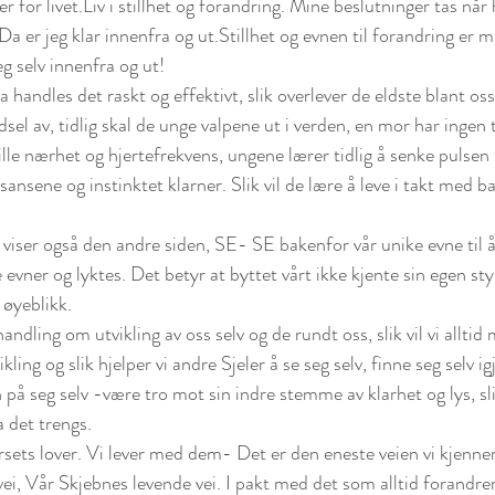
er for livet.Liv i stillhet og forandring. Mine beslutninger tas nå
a er jeg klar innenfra og ut.Stillhet og evnen til forandring er m
eg selv innenfra og ut!
a handles det raskt og effektivt, slik overlever de eldste blant oss
dsel av, tidlig skal de unge valpene ut i verden, en mor har ingen 
le nærhet og hjertefrekvens, ungene lærer tidlig å senke pulsen s
sansene og instinktet klarner. Slik vil de lære å leve i takt med b
iser også den andre siden, SE- SE bakenfor vår unike evne til å 
e evner og lyktes. Det betyr at byttet vårt ikke kjente sin egen styr
e øyeblikk.
andling om utvikling av oss selv og de rundt oss, slik vil vi allti
kling og slik hjelper vi andre Sjeler å se seg selv, finne seg selv ig
n på seg selv -være tro mot sin indre stemme av klarhet og lys, sli
a det trengs.
sets lover. Vi lever med dem- Det er den eneste veien vi kjenner ti
i, Vår Skjebnes levende vei. I pakt med det som alltid forandrer