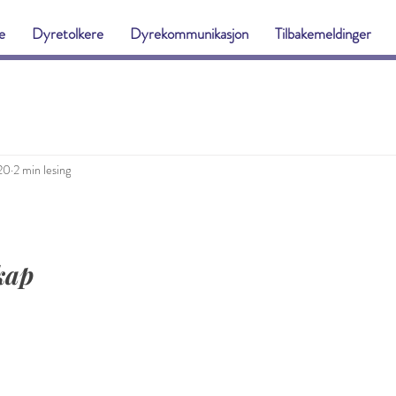
e
Dyretolkere
Dyrekommunikasjon
Tilbakemeldinger
020
2 min lesing
kap