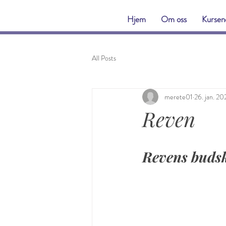
&
Hjem
Om oss
Kursen
All Posts
merete01
26. jan. 2
Reven
Revens buds