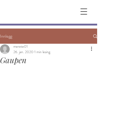
&
Innlegg
merete01
26. jan. 2020
1 min lesing
Gaupen