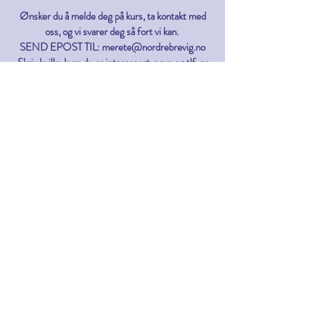
Ønsker du å melde deg på kurs, ta kontakt med
oss, og vi svarer deg så fort vi kan.
SEND EPOST TIL:
merete@nordrebrevig.no
Skriv hvilke kurs du er interessert, navn og tlf. nr
Du kan sende epost om du ønsker at vi legger deg
til på nyhetsbrev vår som kommer 1-2 ganger i
mnd.
Meld deg også på vårt Nyhetsbrev - klikk her!
Tlf:
975 28 423
merete@nordrebrevig.no