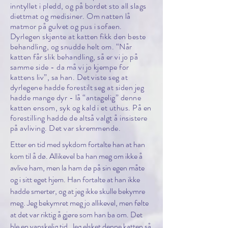
inntyllet i pledd, og på bordet sto all slags
diettmat og medisiner. Om natten lå
matmor på gulvet og pus i sofaen.
Dyrlegen skjønte at katten fikk den beste
behandling, og snudde helt om. “Når
katten får slik behandling, så er vi jo på
samme side - da må vi jo kjempe for
kattens liv”, sa han. Det viste seg at
dyrlegene hadde forestilt seg at siden jeg
hadde mange dyr - lå “antagelig” denne
katten ensom, syk og kald i et uthus. På en
forestilling hadde de altså valgt å insistere
på avliving. Det var skremmende.
Etter en tid med sykdom fortalte han at han
kom til å dø. Allikevel ba han meg om ikke å
avlive ham, men la ham dø på sin egen måte
og i sitt eget hjem. Han fortalte at han ikke
hadde smerter, og at jeg ikke skulle bekymre
meg. Jeg bekymret meg jo allikevel, men følte
at det var riktig å gjøre som han ba om. Det
ble en vanskelig tid. Jeg elsket denne katten så