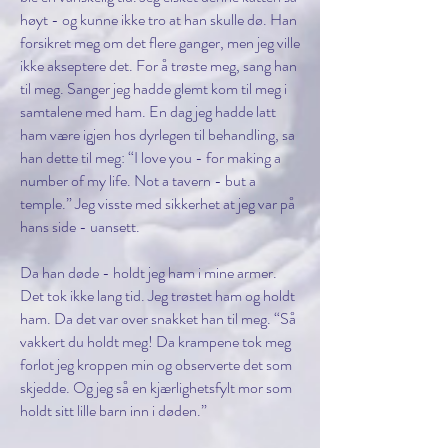
høyt - og kunne ikke tro at han skulle dø. Han
forsikret meg om det flere ganger, men jeg ville
ikke akseptere det. For å trøste meg, sang han
til meg. Sanger jeg hadde glemt kom til meg i
samtalene med ham. En dag jeg hadde latt
ham være igjen hos dyrlegen til behandling, sa
han dette til meg: “I love you - for making a
number of my life. Not a tavern - but a
temple.” Jeg visste med sikkerhet at jeg var på
hans side - uansett.
Da han døde - holdt jeg ham i mine armer.
Det tok ikke lang tid. Jeg trøstet ham og holdt
ham. Da det var over snakket han til meg. “Så
vakkert du holdt meg! Da krampene tok meg
forlot jeg kroppen min og observerte det som
skjedde. Og jeg så en kjærlighetsfylt mor som
holdt sitt lille barn inn i døden.”